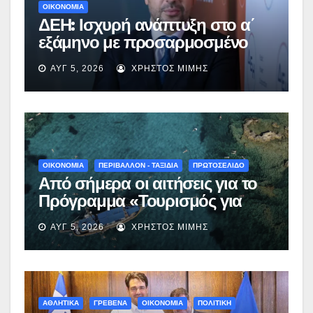
ΟΙΚΟΝΟΜΙΑ
ΔΕΗ: Ισχυρή ανάπτυξη στο α΄
εξάμηνο με προσαρμοσμένο
EBITDA στα €1,2 δισ.
ΑΥΓ 5, 2026
ΧΡΉΣΤΟΣ ΜΊΜΗΣ
ΟΙΚΟΝΟΜΙΑ
ΠΕΡΙΒΑΛΛΟΝ - ΤΑΞΙΔΙΑ
ΠΡΩΤΟΣΕΛΙΔΟ
Από σήμερα οι αιτήσεις για το
Πρόγραμμα «Τουρισμός για
Όλους 2026-2027» – Πότε λήγει
ΑΥΓ 5, 2026
ΧΡΉΣΤΟΣ ΜΊΜΗΣ
η προσθεσμία
ΑΘΛΗΤΙΚΑ
ΓΡΕΒΕΝΑ
ΟΙΚΟΝΟΜΙΑ
ΠΟΛΙΤΙΚΗ