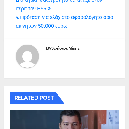
Πλοήγηση
άρθρων
αέρα τον Ε65
Πρόταση για ελάχιστο αφορολόγητο όριο
ακινήτων 50.000 ευρώ
By
Χρήστος Μίμης
RELATED POST