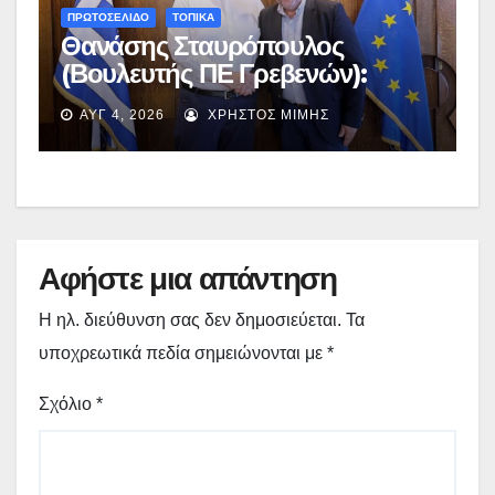
ΠΡΩΤΟΣΕΛΙΔΟ
ΤΟΠΙΚΑ
Θανάσης Σταυρόπουλος
(Βουλευτής ΠΕ Γρεβενών):
Έκτακτη χρηματοδότηση
ΑΥΓ 4, 2026
ΧΡΉΣΤΟΣ ΜΊΜΗΣ
400.000€ για επιπλέον
εργασίες στο Δημοτικό Στάδιο
Γρεβενών «Μίλτος Τεντόγλου»
Αφήστε μια απάντηση
Η ηλ. διεύθυνση σας δεν δημοσιεύεται.
Τα
υποχρεωτικά πεδία σημειώνονται με
*
Σχόλιο
*