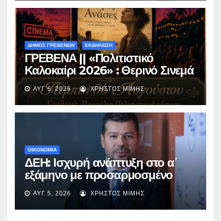
ΔΗΜΟΣ ΓΡΕΒΕΝΩΝ
ΕΚΔΗΛΩΣΗ
ΓΡΕΒΕΝΑ || «Πολιτιστικό
Καλοκαίρι 2026» : Θερινό Σινεμά
με την βραβευμένη ταινία
ΑΥΓ 6, 2026
ΧΡΉΣΤΟΣ ΜΊΜΗΣ
«Μικρές Ανάσες».
ΟΙΚΟΝΟΜΙΑ
ΔΕΗ: Ισχυρή ανάπτυξη στο α΄
εξάμηνο με προσαρμοσμένο
EBITDA στα €1,2 δισ.
ΑΥΓ 5, 2026
ΧΡΉΣΤΟΣ ΜΊΜΗΣ