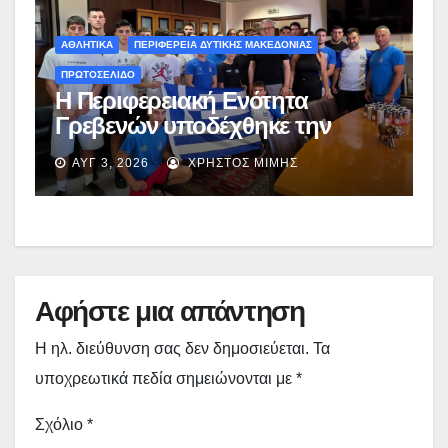
ΑΘΛΗΤΙΚΑ
ΠΕΡΙΦΕΡΕΙΑ ΔΥΤΙΚΗΣ ΜΑΚΕΔΟΝΙΑΣ
ΠΡΩΤΟΣΕΛΙΔΟ
Η Περιφερειακή Ενότητα
Γρεβενών υποδέχθηκε την
Εθνική Ομάδα Πυγμαχίας που
ΑΥΓ 3, 2026
ΧΡΉΣΤΟΣ ΜΊΜΗΣ
προετοιμάζεται στα Γρεβενά –
(εικόνες + video)
Αφήστε μια απάντηση
Η ηλ. διεύθυνση σας δεν δημοσιεύεται.
Τα
υποχρεωτικά πεδία σημειώνονται με
*
Σχόλιο
*