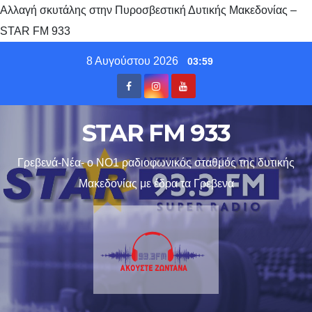
Αλλαγή σκυτάλης στην Πυροσβεστική Δυτικής Μακεδονίας –
STAR FM 933
Skip
8 Αυγούστου 2026
03:59
to
content
STAR FM 933
Γρεβενά-Νέα- ο ΝΟ1 ραδιοφωνικός σταθμός της δυτικής
Μακεδονίας με έδρα τα Γρεβενα