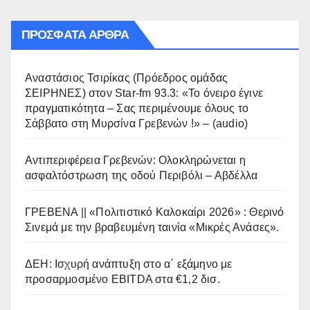
ΠΡΌΣΦΑΤΑ ΆΡΘΡΑ
Αναστάσιος Τσιρίκας (Πρόεδρος ομάδας
ΣΕΙΡΗΝΕΣ) στον Star-fm 93.3: «Το όνειρο έγινε
πραγματικότητα – Σας περιμένουμε όλους το
Σάββατο στη Μυρσίνα Γρεβενών !» – (audio)
Αντιπεριφέρεια Γρεβενών: Ολοκληρώνεται η
ασφαλτόστρωση της οδού Περιβόλι – Αβδέλλα
ΓΡΕΒΕΝΑ || «Πολιτιστικό Καλοκαίρι 2026» : Θερινό
Σινεμά με την βραβευμένη ταινία «Μικρές Ανάσες».
ΔΕΗ: Ισχυρή ανάπτυξη στο α΄ εξάμηνο με
προσαρμοσμένο EBITDA στα €1,2 δισ.