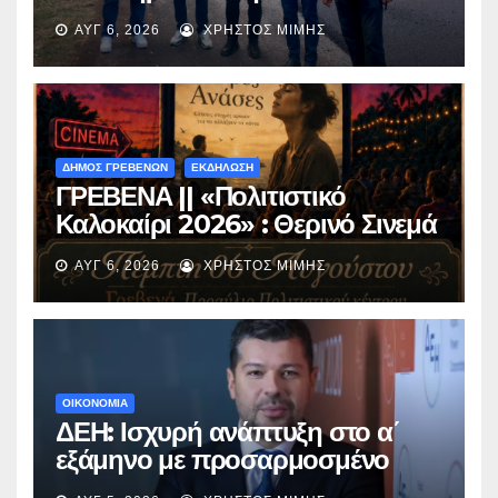
ασφαλτόστρωση της οδού
ΑΥΓ 6, 2026
ΧΡΉΣΤΟΣ ΜΊΜΗΣ
Περιβόλι – Αβδέλλα
ΔΗΜΟΣ ΓΡΕΒΕΝΩΝ
ΕΚΔΗΛΩΣΗ
ΓΡΕΒΕΝΑ || «Πολιτιστικό
Καλοκαίρι 2026» : Θερινό Σινεμά
με την βραβευμένη ταινία
ΑΥΓ 6, 2026
ΧΡΉΣΤΟΣ ΜΊΜΗΣ
«Μικρές Ανάσες».
ΟΙΚΟΝΟΜΙΑ
ΔΕΗ: Ισχυρή ανάπτυξη στο α΄
εξάμηνο με προσαρμοσμένο
EBITDA στα €1,2 δισ.