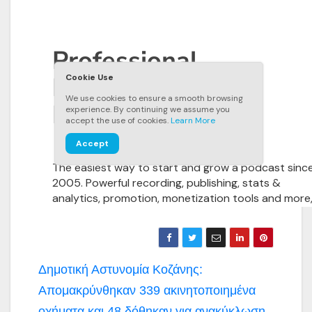
Πλοήγηση
Δημοτική Αστυνομία Κοζάνης:
άρθρων
Απομακρύνθηκαν 339 ακινητοποιημένα
οχήματα και 48 δόθηκαν για ανακύκλωση