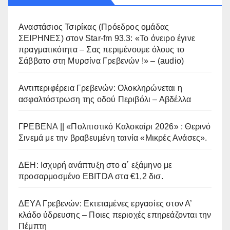
Αναστάσιος Τσιρίκας (Πρόεδρος ομάδας
ΣΕΙΡΗΝΕΣ) στον Star-fm 93.3: «Το όνειρο έγινε
πραγματικότητα – Σας περιμένουμε όλους το
Σάββατο στη Μυρσίνα Γρεβενών !» – (audio)
Αντιπεριφέρεια Γρεβενών: Ολοκληρώνεται η
ασφαλτόστρωση της οδού Περιβόλι – Αβδέλλα
ΓΡΕΒΕΝΑ || «Πολιτιστικό Καλοκαίρι 2026» : Θερινό
Σινεμά με την βραβευμένη ταινία «Μικρές Ανάσες».
ΔΕΗ: Ισχυρή ανάπτυξη στο α΄ εξάμηνο με
προσαρμοσμένο EBITDA στα €1,2 δισ.
ΔΕΥΑ Γρεβενών: Εκτεταμένες εργασίες στον Α’
κλάδο ύδρευσης – Ποιες περιοχές επηρεάζονται την
Πέμπτη