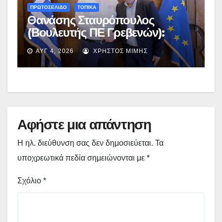
ΠΡΩΤΟΣΕΛΙΔΟ
ΤΟΠΙΚΑ
Θανάσης Σταυρόπουλος
(Βουλευτής ΠΕ Γρεβενών):
Έκτακτη χρηματοδότηση
ΑΥΓ 4, 2026
ΧΡΉΣΤΟΣ ΜΊΜΗΣ
400.000€ για επιπλέον
εργασίες στο Δημοτικό Στάδιο
Γρεβενών «Μίλτος Τεντόγλου»
Αφήστε μια απάντηση
Η ηλ. διεύθυνση σας δεν δημοσιεύεται.
Τα
υποχρεωτικά πεδία σημειώνονται με
*
Σχόλιο
*