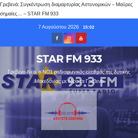
Γρεβενά: Συγκέντρωση διαμαρτυρίας Αστυνομικών – Μαύρες
σημαίες… – STAR FM 933
Skip
7 Αυγούστου 2026
15:02
to
content
STAR FM 933
Γρεβενά-Νέα- ο ΝΟ1 ραδιοφωνικός σταθμός της δυτικής
Μακεδονίας με έδρα τα Γρεβενα