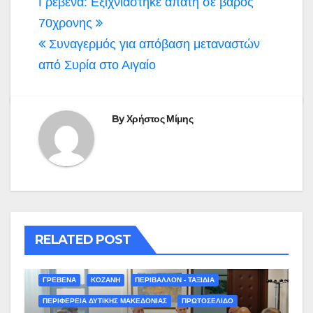
Πλοήγηση
Γρεβενά: Εξιχνιάστηκε απάτη σε βάρος
άρθρων
70χρονης
Συναγερμός για απόβαση μεταναστών
από Συρία στο Αιγαίο
By
Χρήστος Μίμης
RELATED POST
ΓΡΕΒΕΝΑ
ΚΟΖΑΝΗ
ΠΕΡΙΒΑΛΛΟΝ - ΤΑΞΙΔΙΑ
ΠΕΡΙΦΕΡΕΙΑ ΔΥΤΙΚΗΣ ΜΑΚΕΔΟΝΙΑΣ
ΠΡΩΤΟΣΕΛΙΔΟ