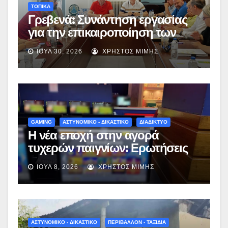
ΤΟΠΙΚΑ
Γρεβενά: Συνάντηση εργασίας
για την επικαιροποίηση των
έργων της Ολοκληρωμένη
ΙΟΎΛ 30, 2026
ΧΡΉΣΤΟΣ ΜΊΜΗΣ
Χωρική Επένδυση (Ο.Χ.Ε.)
Γεωπάρκου Γρεβενών –
Κοζάνης – (εικόνες)
GAMING
ΑΣΤΥΝΟΜΙΚΟ - ΔΙΚΑΣΤΙΚΟ
ΔΙΑΔΙΚΤΥΟ
Η νέα εποχή στην αγορά
τυχερών παιγνίων: Ερωτήσεις
και απαντήσεις για το νέο
ΙΟΎΛ 8, 2026
ΧΡΉΣΤΟΣ ΜΊΜΗΣ
νομοσχέδιο
ΑΣΤΥΝΟΜΙΚΟ - ΔΙΚΑΣΤΙΚΟ
ΠΕΡΙΒΑΛΛΟΝ - ΤΑΞΙΔΙΑ