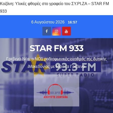
Κοζάνη: Υλικές φθορές στο γραφείο του ΣΥ.ΡΙ.ΖΑ – STAR FM
933
Skip
6 Αυγούστου 2026
16:57
to
content
STAR FM 933
Γρεβενά-Νέα- ο ΝΟ1 ραδιοφωνικός σταθμός της δυτικής
Μακεδονίας με έδρα τα Γρεβενα