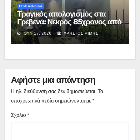
ΠΡΩΤΟΣΕΛΙΔΟ
Τραγικός απολογισμός στα
Γρεβενά: Νεκρός 85χρονος από
πυρκαγιά σε σπίτι στον
ΙΟΎΝ 17, 2026
ΧΡΉΣΤΟΣ ΜΊΜΗΣ
Δεσπότη
Αφήστε μια απάντηση
Η ηλ. διεύθυνση σας δεν δημοσιεύεται.
Τα
υποχρεωτικά πεδία σημειώνονται με
*
Σχόλιο
*