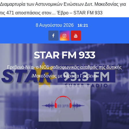
Διαμαρτυρία των Αστυνομικών Ενώσεων Δυτ. Μακεδονίας για
τις 471 αποσπάσεις στον… Έβρο – STAR FM 933
Skip
8 Αυγούστου 2026
16:21
to
content
STAR FM 933
Γρεβενά-Νέα- ο ΝΟ1 ραδιοφωνικός σταθμός της δυτικής
Μακεδονίας με έδρα τα Γρεβενα