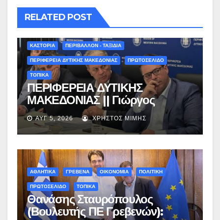
RELATED POST
ΚΑΣΤΟΡΙΑ
ΠΕΡΙΒΑΛΛΟΝ - ΤΑΞΙΔΙΑ
ΠΕΡΙΦΕΡΕΙΑ ΔΥΤΙΚΗΣ ΜΑΚΕΔΟΝΙΑΣ
ΠΡΩΤΟΣΕΛΙΔΟ
ΤΟΠΙΚΑ
ΠΕΡΙΦΕΡΕΙΑ ΔΥΤΙΚΗΣ
ΜΑΚΕΔΟΝΙΑΣ || Γιώργος
Αμανατίδης για Φράγμα
ΑΥΓ 5, 2026
ΧΡΉΣΤΟΣ ΜΊΜΗΣ
Νεστορίου: «Η δέσμευσή μας
γίνεται πράξη με εξασφαλισμένη
χρηματοδότηση»
ΑΘΛΗΤΙΚΑ
ΓΡΕΒΕΝΑ
ΟΙΚΟΝΟΜΙΑ
ΠΟΛΙΤΙΚΗ
ΠΡΩΤΟΣΕΛΙΔΟ
ΤΟΠΙΚΑ
Θανάσης Σταυρόπουλος
(Βουλευτής ΠΕ Γρεβενών):