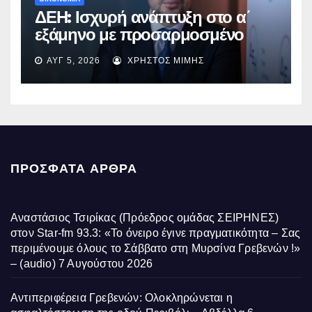
ΔΕΗ: Ισχυρή ανάπτυξη στο α΄
εξάμηνο με προσαρμοσμένο
EBITDA στα €1,2 δισ.
ΑΥΓ 5, 2026
ΧΡΉΣΤΟΣ ΜΊΜΗΣ
ΠΡΌΣΦΑΤΑ ΆΡΘΡΑ
Αναστάσιος Τσιρίκας (Πρόεδρος ομάδας ΣΕΙΡΗΝΕΣ)
στον Star-fm 93.3: «Το όνειρο έγινε πραγματικότητα – Σας
περιμένουμε όλους το Σάββατο στη Μυρσίνα Γρεβενών !»
– (audio)
7 Αυγούστου 2026
Αντιπεριφέρεια Γρεβενών: Ολοκληρώνεται η