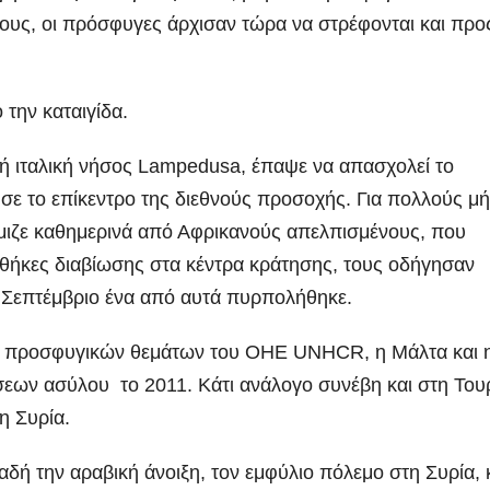
ους, οι πρόσφυγες άρχισαν τώρα να στρέφονται και προ
 την καταιγίδα.
ρή ιταλική νήσος Lampedusa, έπαψε να απασχολεί το
σε το επίκεντρο της διεθνούς προσοχής. Για πολλούς μή
έμιζε καθημερινά από Αφρικανούς απελπισμένους, που
νθήκες διαβίωσης στα κέντρα κράτησης, τους οδήγησαν
ο Σεπτέμβριο ένα από αυτά πυρπολήθηκε.
ας προσφυγικών θεμάτων του ΟΗΕ UNHCR, η Μάλτα και 
τήσεων ασύλου το 2011. Κάτι ανάλογο συνέβη και στη Του
η Συρία.
λαδή την αραβική άνοιξη, τον εμφύλιο πόλεμο στη Συρία, 