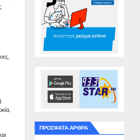
ς
νες,
η
ρκία,
ΠΡΌΣΦΑΤΑ ΆΡΘΡΑ
και