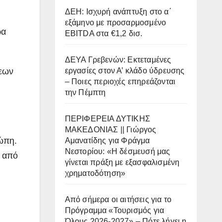
ΔΕΗ: Ισχυρή ανάπτυξη στο α΄
εξάμηνο με προσαρμοσμένο
ρα
EBITDA στα €1,2 δισ.
ΔΕΥΑ Γρεβενών: Εκτεταμένες
σεων
εργασίες στον Α’ κλάδο ύδρευσης
– Ποιες περιοχές επηρεάζονται
την Πέμπτη
ΠΕΡΙΦΕΡΕΙΑ ΔΥΤΙΚΗΣ
ΜΑΚΕΔΟΝΙΑΣ || Γιώργος
ώπη.
Αμανατίδης για Φράγμα
Νεστορίου: «Η δέσμευσή μας
 από
γίνεται πράξη με εξασφαλισμένη
χρηματοδότηση»
Από σήμερα οι αιτήσεις για το
Πρόγραμμα «Τουρισμός για
Όλους 2026-2027» – Πότε λήγει η