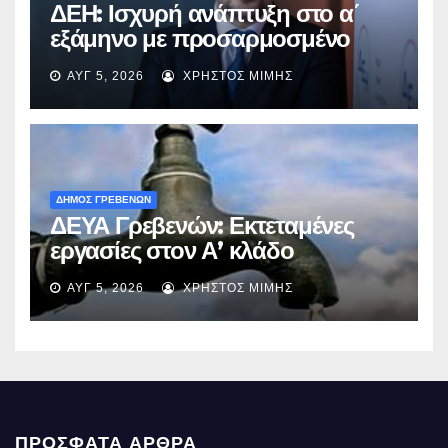
ΔΕΗ: Ισχυρή ανάπτυξη στο α΄
εξάμηνο με προσαρμοσμένο
EBITDA στα €1,2 δισ.
ΑΥΓ 5, 2026
ΧΡΉΣΤΟΣ ΜΊΜΗΣ
ΔΗΜΟΣ ΓΡΕΒΕΝΩΝ
ΔΕΥΑ Γρεβενών: Εκτεταμένες
εργασίες στον Α’ κλάδο
ύδρευσης – Ποιες περιοχές
ΑΥΓ 5, 2026
ΧΡΉΣΤΟΣ ΜΊΜΗΣ
επηρεάζονται την Πέμπτη
ΠΡΌΣΦΑΤΑ ΆΡΘΡΑ