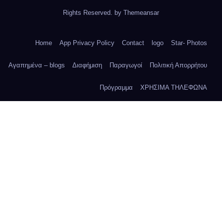
Rights Reserved. by
Themeansar
Home
App Privacy Policy
Contact
logo
Star- Photos
Αγαπημένα – blogs
Διαφήμιση
Παραγωγοί
Πολιτική Απορρήτου
Πρόγραμμα
ΧΡΗΣΙΜΑ ΤΗΛΕΦΩΝΑ