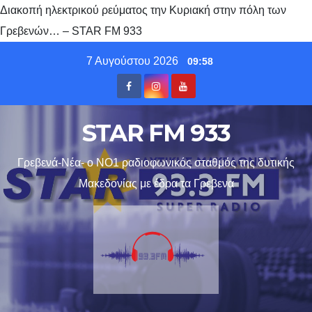
Διακοπή ηλεκτρικού ρεύματος την Κυριακή στην πόλη των
Γρεβενών… – STAR FM 933
Skip
7 Αυγούστου 2026
09:58
to
content
STAR FM 933
Γρεβενά-Νέα- ο ΝΟ1 ραδιοφωνικός σταθμός της δυτικής
Μακεδονίας με έδρα τα Γρεβενα