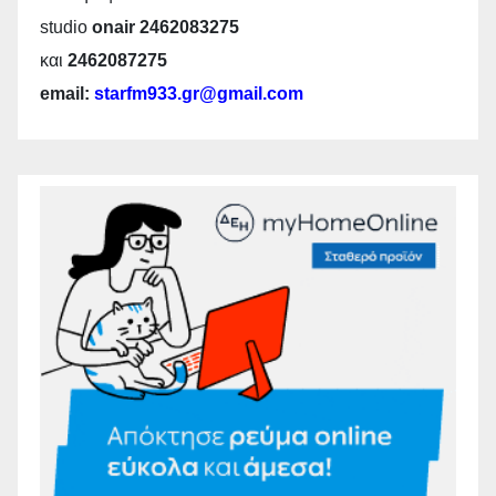
studio
onair 2462083275
και
2462087275
email:
starfm933.gr@gmail.com