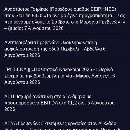
Αναστάσιος Τσιρίκας (Πρόεδρος ομάδας ΣΕΙΡΗΝΕΣ)
στον Star-fm 93.3: «Το όνειρο έγινε πραγματικότητα – Σας
περιμένουμε όλους το Σάββατο στη Μυρσίνα Γρεβενών !»
– (audio)
7 Αυγούστου 2026
Αντιπεριφέρεια Γρεβενών: Ολοκληρώνεται η
ασφαλτόστρωση της οδού Περιβόλι – Αβδέλλα
6
Αυγούστου 2026
ΓΡΕΒΕΝΑ || «Πολιτιστικό Καλοκαίρι 2026» : Θερινό
Σινεμά με την βραβευμένη ταινία «Μικρές Ανάσες».
6
Αυγούστου 2026
ΔΕΗ: Ισχυρή ανάπτυξη στο α΄ εξάμηνο με
προσαρμοσμένο EBITDA στα €1,2 δισ.
5 Αυγούστου
2026
ΔΕΥΑ Γρεβενών: Εκτεταμένες εργασίες στον Α’ κλάδο
ύδρευσης – Ποιες περιοχές επηρεάζονται την Πέμπτη
5