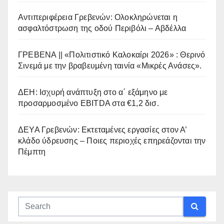
Αντιπεριφέρεια Γρεβενών: Ολοκληρώνεται η
ασφαλτόστρωση της οδού Περιβόλι – Αβδέλλα
ΓΡΕΒΕΝΑ || «Πολιτιστικό Καλοκαίρι 2026» : Θερινό
Σινεμά με την βραβευμένη ταινία «Μικρές Ανάσες».
ΔΕΗ: Ισχυρή ανάπτυξη στο α΄ εξάμηνο με
προσαρμοσμένο EBITDA στα €1,2 δισ.
ΔΕΥΑ Γρεβενών: Εκτεταμένες εργασίες στον Α’
κλάδο ύδρευσης – Ποιες περιοχές επηρεάζονται την
Πέμπτη