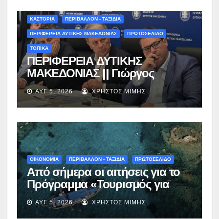
ΚΑΣΤΟΡΙΑ
ΠΕΡΙΒΑΛΛΟΝ - ΤΑΞΙΔΙΑ
ΠΕΡΙΦΕΡΕΙΑ ΔΥΤΙΚΗΣ ΜΑΚΕΔΟΝΙΑΣ
ΠΡΩΤΟΣΕΛΙΔΟ
ΤΟΠΙΚΑ
ΠΕΡΙΦΕΡΕΙΑ ΔΥΤΙΚΗΣ
ΜΑΚΕΔΟΝΙΑΣ || Γιώργος
Αμανατίδης για Φράγμα
ΑΥΓ 5, 2026
ΧΡΉΣΤΟΣ ΜΊΜΗΣ
Νεστορίου: «Η δέσμευσή μας
γίνεται πράξη με εξασφαλισμένη
χρηματοδότηση»
ΟΙΚΟΝΟΜΙΑ
ΠΕΡΙΒΑΛΛΟΝ - ΤΑΞΙΔΙΑ
ΠΡΩΤΟΣΕΛΙΔΟ
Από σήμερα οι αιτήσεις για το
Πρόγραμμα «Τουρισμός για
Όλους 2026-2027» – Πότε λήγει
ΑΥΓ 5, 2026
ΧΡΉΣΤΟΣ ΜΊΜΗΣ
η προσθεσμία