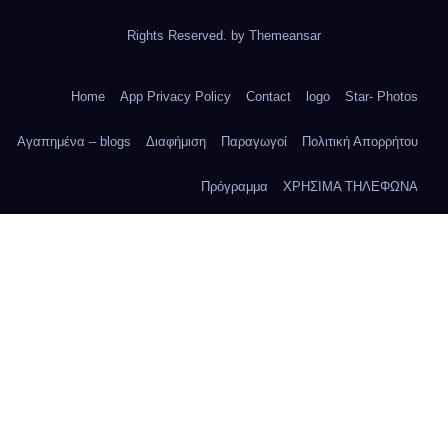
Rights Reserved. by
Themeansar
Home
App Privacy Policy
Contact
logo
Star- Photos
Αγαπημένα – blogs
Διαφήμιση
Παραγωγοί
Πολιτική Απορρήτου
Πρόγραμμα
ΧΡΗΣΙΜΑ ΤΗΛΕΦΩΝΑ