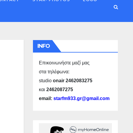
INFO
Επικοινωνήστε μαζί μας
στα τηλέφωνα:
studio
onair 2462083275
και
2462087275
email:
starfm933.gr@gmail.com