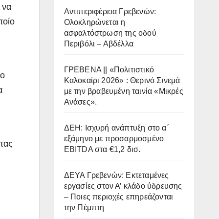
 να
Αντιπεριφέρεια Γρεβενών:
ποίο
Ολοκληρώνεται η
ασφαλτόστρωση της οδού
.
Περιβόλι – Αβδέλλα
ΓΡΕΒΕΝΑ || «Πολιτιστικό
το
Καλοκαίρι 2026» : Θερινό Σινεμά
α
με την βραβευμένη ταινία «Μικρές
Ανάσες».
ΔΕΗ: Ισχυρή ανάπτυξη στο α΄
εξάμηνο με προσαρμοσμένο
ντας
EBITDA στα €1,2 δισ.
ΔΕΥΑ Γρεβενών: Εκτεταμένες
εργασίες στον Α’ κλάδο ύδρευσης
– Ποιες περιοχές επηρεάζονται
την Πέμπτη