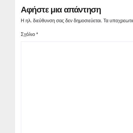
Γρεβενών «Μίλτος
Υπου
Αφήστε μια απάντηση
Τεντόγλου»
Οικο
Οικο
Η ηλ. διεύθυνση σας δεν δημοσιεύεται.
Τα υποχρεωτι
Παπ
Σχόλιο
*