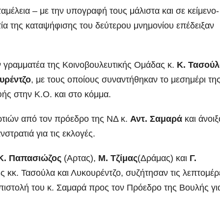
ταμέλεια – με την υπογραφή τους μάλιστα και σε κείμενο-
ία της καταψήφισης του δεύτερου μνημονίου επέδειξαν
ν γραμματέα της Κοινοβουλευτικής Ομάδας κ.
Κ. Τασού
υρέντζο
, με τους οποίους συναντήθηκαν το μεσημέρι τη
ής στην Κ.Ο. και στο κόμμα.
ρτιών από τον πρόεδρο της ΝΔ κ.
Αντ. Σαμαρά
και άνοιξ
στρατιά για τις εκλογές.
Κ. Παπασιώζος
(Αρτας),
Μ. Τζίμας
(Δράμας) και
Γ.
 κκ. Τασούλα και Λυκουρέντζο, συζήτησαν τις λεπτομέρ
επιστολή του κ. Σαμαρά προς τον Πρόεδρο της Βουλής γι