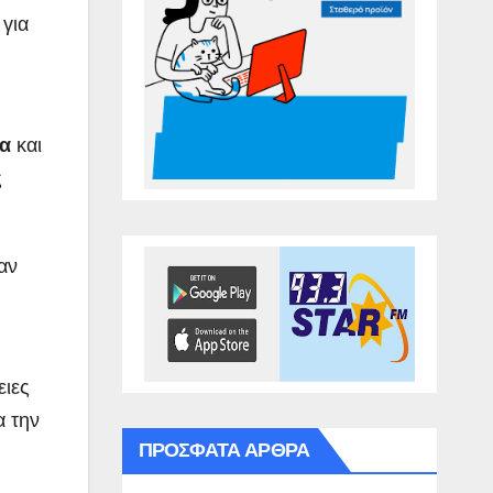
 για
λα
και
ς
αν
ειες
α την
ΠΡΌΣΦΑΤΑ ΆΡΘΡΑ