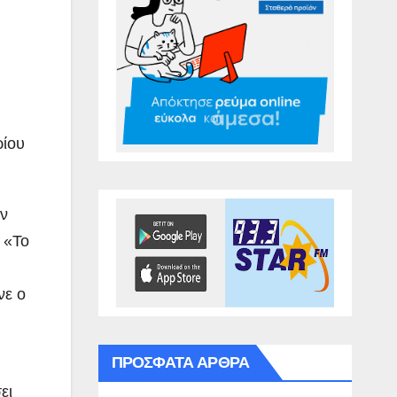
ρίου
ην
 «Το
νε ο
ΠΡΌΣΦΑΤΑ ΆΡΘΡΑ
ει