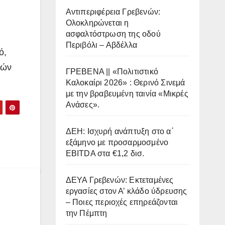
Αντιπεριφέρεια Γρεβενών:
Ολοκληρώνεται η
ασφαλτόστρωση της οδού
Περιβόλι – Αβδέλλα
ό,
ρών
ΓΡΕΒΕΝΑ || «Πολιτιστικό
Καλοκαίρι 2026» : Θερινό Σινεμά
με την βραβευμένη ταινία «Μικρές
Ανάσες».
ΔΕΗ: Ισχυρή ανάπτυξη στο α΄
εξάμηνο με προσαρμοσμένο
EBITDA στα €1,2 δισ.
ΔΕΥΑ Γρεβενών: Εκτεταμένες
εργασίες στον Α’ κλάδο ύδρευσης
– Ποιες περιοχές επηρεάζονται
την Πέμπτη