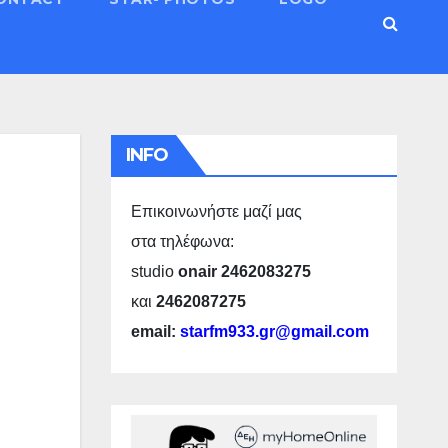
INFO
Επικοινωνήστε μαζί μας
στα τηλέφωνα:
studio
onair 2462083275
και
2462087275
email:
starfm933.gr@gmail.com