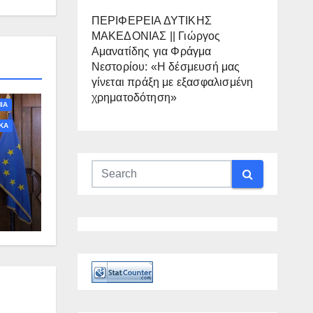
ΠΕΡΙΦΕΡΕΙΑ ΔΥΤΙΚΗΣ
ΜΑΚΕΔΟΝΙΑΣ || Γιώργος
Αμανατίδης για Φράγμα
Νεστορίου: «Η δέσμευσή μας
γίνεται πράξη με εξασφαλισμένη
χρηματοδότηση»
ΙΑ
ΚΑ
τη
 στο