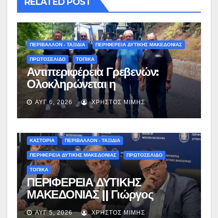
RELATED POST
ΠΕΡΙΒΑΛΛΟΝ - ΤΑΞΙΔΙΑ
ΠΕΡΙΦΕΡΕΙΑ ΔΥΤΙΚΗΣ ΜΑΚΕΔΟΝΙΑΣ
ΠΡΩΤΟΣΕΛΙΔΟ
ΤΟΠΙΚΑ
Αντιπεριφέρεια Γρεβενών:
Ολοκληρώνεται η
ασφαλτόστρωση της οδού
ΑΥΓ 6, 2026
ΧΡΉΣΤΟΣ ΜΊΜΗΣ
Περιβόλι – Αβδέλλα
ΚΑΣΤΟΡΙΑ
ΠΕΡΙΒΑΛΛΟΝ - ΤΑΞΙΔΙΑ
ΠΕΡΙΦΕΡΕΙΑ ΔΥΤΙΚΗΣ ΜΑΚΕΔΟΝΙΑΣ
ΠΡΩΤΟΣΕΛΙΔΟ
ΤΟΠΙΚΑ
ΠΕΡΙΦΕΡΕΙΑ ΔΥΤΙΚΗΣ
ΜΑΚΕΔΟΝΙΑΣ || Γιώργος
Αμανατίδης για Φράγμα
ΑΥΓ 5, 2026
ΧΡΉΣΤΟΣ ΜΊΜΗΣ