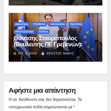
Νεστορίου: «Η δέσμευσή μας
γίνεται πράξη με εξασφαλισμένη
χρηματοδότηση»
ΑΘΛΗΤΙΚΑ
ΓΡΕΒΕΝΑ
ΟΙΚΟΝΟΜΙΑ
ΠΟΛΙΤΙΚΗ
ΠΡΩΤΟΣΕΛΙΔΟ
ΤΟΠΙΚΑ
Θανάσης Σταυρόπουλος
(Βουλευτής ΠΕ Γρεβενών):
Έκτακτη χρηματοδότηση
ΑΥΓ 4, 2026
ΧΡΉΣΤΟΣ ΜΊΜΗΣ
400.000€ για επιπλέον
εργασίες στο Δημοτικό Στάδιο
Γρεβενών «Μίλτος Τεντόγλου»
Αφήστε μια απάντηση
Η ηλ. διεύθυνση σας δεν δημοσιεύεται.
Τα
υποχρεωτικά πεδία σημειώνονται με
*