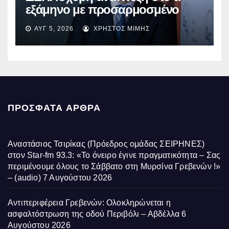
εξάμηνο με προσαρμοσμένο
EBITDA στα €1,2 δισ.
ΑΥΓ 5, 2026
ΧΡΉΣΤΟΣ ΜΊΜΗΣ
ΠΡΌΣΦΑΤΑ ΆΡΘΡΑ
Αναστάσιος Τσιρίκας (Πρόεδρος ομάδας ΣΕΙΡΗΝΕΣ)
στον Star-fm 93.3: «Το όνειρο έγινε πραγματικότητα – Σας
περιμένουμε όλους το Σάββατο στη Μυρσίνα Γρεβενών !»
– (audio)
7 Αυγούστου 2026
Αντιπεριφέρεια Γρεβενών: Ολοκληρώνεται η
ασφαλτόστρωση της οδού Περιβόλι – Αβδέλλα
6
Αυγούστου 2026