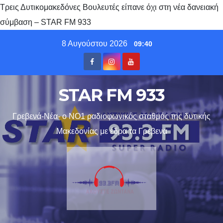
Τρεις Δυτικομακεδόνες Βουλευτές είπανε όχι στη νέα δανειακή
σύμβαση – STAR FM 933
Skip
8 Αυγούστου 2026
09:40
to
content
STAR FM 933
Γρεβενά-Νέα- ο ΝΟ1 ραδιοφωνικός σταθμός της δυτικής
Μακεδονίας με έδρα τα Γρεβενα