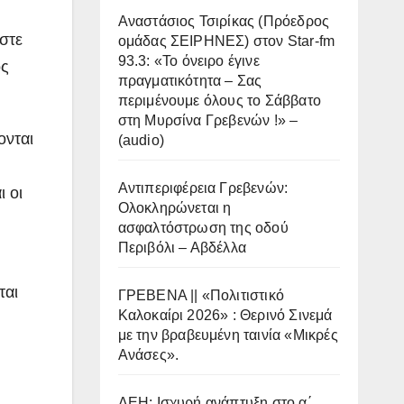
Αναστάσιος Τσιρίκας (Πρόεδρος
στε
ομάδας ΣΕΙΡΗΝΕΣ) στον Star-fm
93.3: «Το όνειρο έγινε
ος
πραγματικότητα – Σας
περιμένουμε όλους το Σάββατο
στη Μυρσίνα Γρεβενών !» –
ονται
(audio)
Αντιπεριφέρεια Γρεβενών:
 οι
Ολοκληρώνεται η
ασφαλτόστρωση της οδού
Περιβόλι – Αβδέλλα
ται
ΓΡΕΒΕΝΑ || «Πολιτιστικό
Καλοκαίρι 2026» : Θερινό Σινεμά
με την βραβευμένη ταινία «Μικρές
Ανάσες».
ΔΕΗ: Ισχυρή ανάπτυξη στο α΄