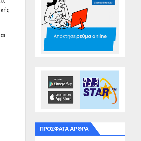
ιο,
ικής
αι
ΠΡΌΣΦΑΤΑ ΆΡΘΡΑ