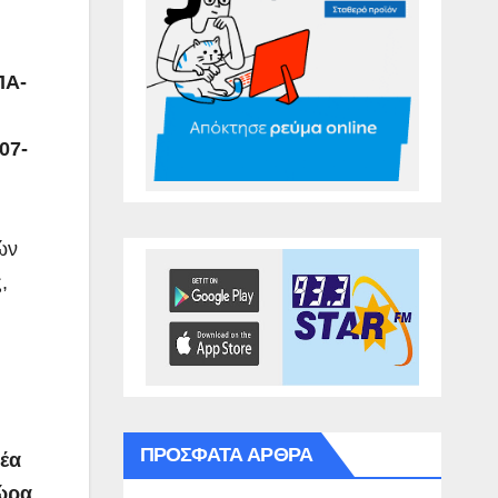
ΠΑ-
07-
ών
,
ΠΡΌΣΦΑΤΑ ΆΡΘΡΑ
νέα
 ώρα