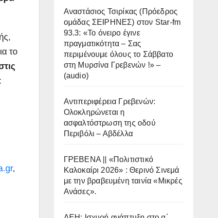
Αναστάσιος Τσιρίκας (Πρόεδρος
ομάδας ΣΕΙΡΗΝΕΣ) στον Star-fm
93.3: «Το όνειρο έγινε
ής,
πραγματικότητα – Σας
ια το
περιμένουμε όλους το Σάββατο
στη Μυρσίνα Γρεβενών !» –
στις
(audio)
:
Αντιπεριφέρεια Γρεβενών:
Ολοκληρώνεται η
ασφαλτόστρωση της οδού
Περιβόλι – Αβδέλλα
ΓΡΕΒΕΝΑ || «Πολιτιστικό
.gr
,
Καλοκαίρι 2026» : Θερινό Σινεμά
με την βραβευμένη ταινία «Μικρές
Ανάσες».
ΔΕΗ: Ισχυρή ανάπτυξη στο α΄