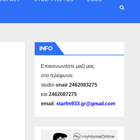
INFO
Επικοινωνήστε μαζί μας
στα τηλέφωνα:
studio
onair 2462083275
και
2462087275
email:
starfm933.gr@gmail.com