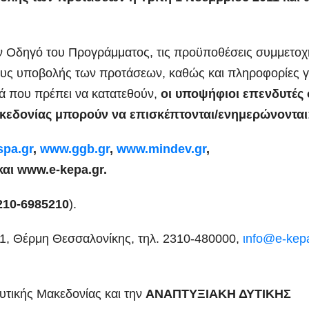
ον Οδηγό του Προγράμματος, τις προϋποθέσεις συμμετοχ
ους υποβολής των προτάσεων, καθώς και πληροφορίες γ
κά που πρέπει να κατατεθούν,
οι υποψήφιοι επενδυτές 
Μακεδονίας μπορούν να επισκέπτονται/ενημερώνονται
pa.gr
,
www.ggb.gr
,
www.mindev.gr
,
αι
www.e-kepa.gr
.
 210-6985210
).
1, Θέρμη Θεσσαλονίκης, τηλ. 2310-480000,
ιnfo@e-kepa
Δυτικής Μακεδονίας και την
ANAΠΤΥΞΙΑΚΗ ΔΥΤΙΚΗΣ