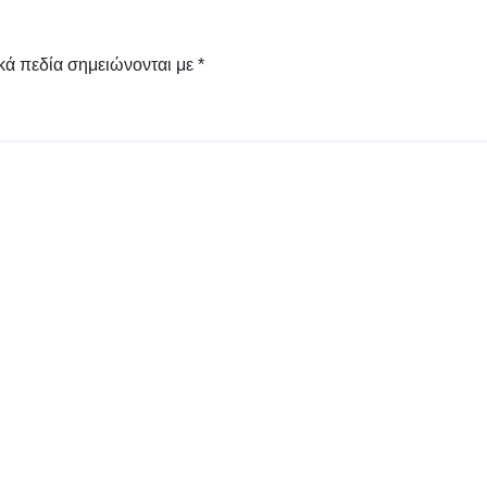
Γρεβενών «Μίλτος
Τεντόγλου»
κά πεδία σημειώνονται με
*