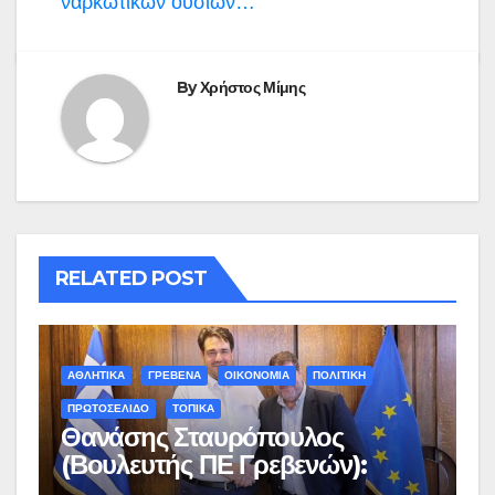
ναρκωτικών ουσιών…
By
Χρήστος Μίμης
RELATED POST
ΑΘΛΗΤΙΚΑ
ΓΡΕΒΕΝΑ
ΟΙΚΟΝΟΜΙΑ
ΠΟΛΙΤΙΚΗ
ΠΡΩΤΟΣΕΛΙΔΟ
ΤΟΠΙΚΑ
Θανάσης Σταυρόπουλος
(Βουλευτής ΠΕ Γρεβενών):
Έκτακτη χρηματοδότηση