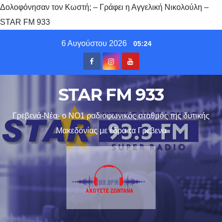
Δολοφόνησαν τον Κωστή; – Γράφει η Αγγελική Νικολούλη –
STAR FM 933
Skip
6 Αυγούστου 2026
05:24
to
content
STAR FM 933
Γρεβενά-Νέα- ο ΝΟ1 ραδιοφωνικός σταθμός της δυτικής
Μακεδονίας με έδρα τα Γρεβενα