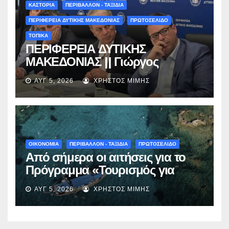
ΚΑΣΤΟΡΙΑ
ΠΕΡΙΒΑΛΛΟΝ - ΤΑΞΙΔΙΑ
ΠΕΡΙΦΕΡΕΙΑ ΔΥΤΙΚΗΣ ΜΑΚΕΔΟΝΙΑΣ
ΠΡΩΤΟΣΕΛΙΔΟ
ΤΟΠΙΚΑ
ΠΕΡΙΦΕΡΕΙΑ ΔΥΤΙΚΗΣ
ΜΑΚΕΔΟΝΙΑΣ || Γιώργος
Αμανατίδης για Φράγμα
ΑΥΓ 5, 2026
ΧΡΉΣΤΟΣ ΜΊΜΗΣ
Νεστορίου: «Η δέσμευσή μας
γίνεται πράξη με εξασφαλισμένη
χρηματοδότηση»
ΟΙΚΟΝΟΜΙΑ
ΠΕΡΙΒΑΛΛΟΝ - ΤΑΞΙΔΙΑ
ΠΡΩΤΟΣΕΛΙΔΟ
Από σήμερα οι αιτήσεις για το
Πρόγραμμα «Τουρισμός για
Όλους 2026-2027» – Πότε λήγει
ΑΥΓ 5, 2026
ΧΡΉΣΤΟΣ ΜΊΜΗΣ
η προσθεσμία