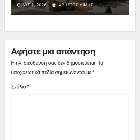
Γρεβενά σε μια απέραντη σκηνή
ΑΥΓ 1, 2026
ΧΡΉΣΤΟΣ ΜΊΜΗΣ
πολιτισμού – Το αναλυτικό
πρόγραμμα
Αφήστε μια απάντηση
Η ηλ. διεύθυνση σας δεν δημοσιεύεται.
Τα
υποχρεωτικά πεδία σημειώνονται με
*
Σχόλιο
*