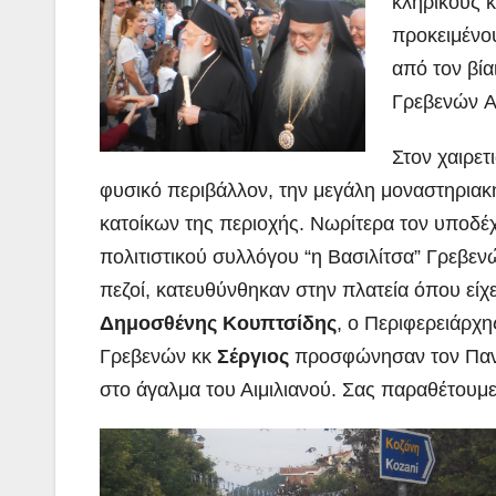
κληρικούς κ
προκειμένου
από τον βία
Γρεβενών Αι
Στον χαιρετ
φυσικό περιβάλλον, την μεγάλη μοναστηριακ
κατοίκων της περιοχής. Νωρίτερα τον υποδέχ
πολιτιστικού συλλόγου “η Βασιλίτσα” Γρεβενώ
πεζοί, κατευθύνθηκαν στην πλατεία όπου είχε
Δημοσθένης Κουπτσίδης
, ο Περιφερειάρχ
Γρεβενών κκ
Σέργιος
προσφώνησαν τον Παναγ
στο άγαλμα του Αιμιλιανού. Σας παραθέτουμε