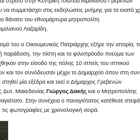
αι στρατό στην Κεντρική πλατεία Αιμιλιανού Γρεβενών
 να συμμετάσχει στις εκδηλώσεις μνήμης για τα εκατό χ
ιο θάνατο του
εθνομάρτυρα μητροπολίτη
μιλιανού Λαζαρίδη.
ισμό του ο Οικουμενικός Πατριάρχης εξήρε την ιστορία, τ
ή παράδοση, την πίστη και το φιλοπρόοδο πνεύμα των
θηκαν στην είσοδο της πόλης 10 ιππείς του ιππικού
ν και τον
συνόδευσαν μέχρι το Δημαρχείο όπου στη συν
 στηθεί μία εξέδρα και εκεί ο Δήμαρχος Γρεβενών
ης Δυτ. Μακεδονίας
Γιώργος Δακής
και ο Μητροπολίτης
ιότατο. Στην συνέχεια ο παναγιότατος κατέθεσε στεφ
 τις φωτογραφίες με χρονολογική σειρά.