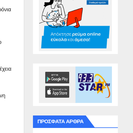
ρόνια
ο
έχεια
άνη
ΠΡΌΣΦΑΤΑ ΆΡΘΡΑ