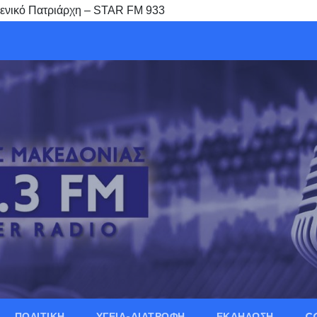
μενικό Πατριάρχη – STAR FM 933
ΠΟΛΙΤΙΚΗ
ΥΓΕΙΑ-ΔΙΑΤΡΟΦΗ
ΕΚΔΗΛΩΣΗ
C