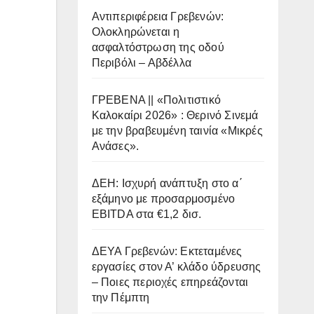
Αντιπεριφέρεια Γρεβενών:
Ολοκληρώνεται η
ασφαλτόστρωση της οδού
Περιβόλι – Αβδέλλα
ΓΡΕΒΕΝΑ || «Πολιτιστικό
Καλοκαίρι 2026» : Θερινό Σινεμά
με την βραβευμένη ταινία «Μικρές
Ανάσες».
ΔΕΗ: Ισχυρή ανάπτυξη στο α΄
εξάμηνο με προσαρμοσμένο
EBITDA στα €1,2 δισ.
ΔΕΥΑ Γρεβενών: Εκτεταμένες
εργασίες στον Α’ κλάδο ύδρευσης
– Ποιες περιοχές επηρεάζονται
την Πέμπτη