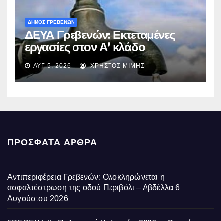
ΔΗΜΟΣ ΓΡΕΒΕΝΩΝ
ΔΕΥΑ Γρεβενών: Εκτεταμένες
εργασίες στον Α’ κλάδο
ύδρευσης – Ποιες περιοχές
ΑΥΓ 5, 2026
ΧΡΉΣΤΟΣ ΜΊΜΗΣ
επηρεάζονται την Πέμπτη
ΠΡΌΣΦΑΤΑ ΆΡΘΡΑ
Αντιπεριφέρεια Γρεβενών: Ολοκληρώνεται η
ασφαλτόστρωση της οδού Περιβόλι – Αβδέλλα
6
Αυγούστου 2026