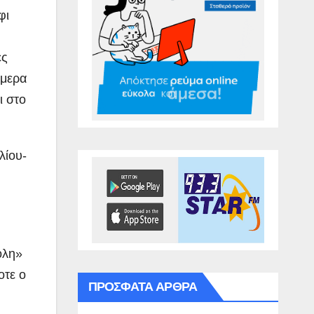
φι
ες
ήμερα
ι στο
λίου-
ολη»
οτε ο
ΠΡΌΣΦΑΤΑ ΆΡΘΡΑ