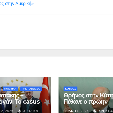
ος στην Αμερική»
ΠΟΛΙΤΙΚΗ
ΠΡΩΤΟΣΕΛΙΔΟ
ΚΟΣΜΟΣ
οτάκης –
Θρήνος στην Κύπ
ογάν: Το casus
Πέθανε ο πρώην
, τα ήρεμα νερά
πρόεδρος, Γιώργο
12, 2026
ΧΡΉΣΤΟΣ
ΙΑΝ 14, 2026
ΧΡΉΣΤΟ