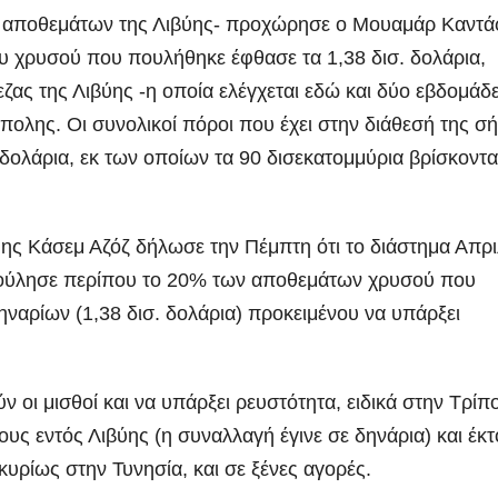
 αποθεμάτων της Λιβύης- προχώρησε ο Μουαμάρ Καντά
ου χρυσού που πουλήθηκε έφθασε τα 1,38 δισ. δολάρια,
εζας της Λιβύης -η οποία ελέγχεται εδώ και δύο εβδομάδ
ίπολης. Οι συνολικοί πόροι που έχει στην διάθεσή της σ
 δολάρια, εκ των οποίων τα 90 δισεκατομμύρια βρίσκοντα
ύης Κάσεμ Αζόζ δήλωσε την Πέμπτη ότι το διάστημα Απρι
ούλησε περίπου το 20% των αποθεμάτων χρυσού που
δηναρίων (1,38 δισ. δολάρια) προκειμένου να υπάρξει
οι μισθοί και να υπάρξει ρευστότητα, ειδικά στην Τρίπ
ς εντός Λιβύης (η συναλλαγή έγινε σε δηνάρια) και έκτ
 κυρίως στην Τυνησία, και σε ξένες αγορές.