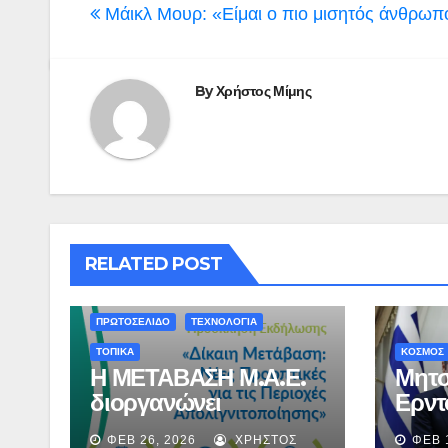
άρθρων
Μάικλ Μουρ: «Είμαι ο πιο μισητός άνθρωπ
By
Χρήστος Μίμης
ΔΕΣΚΑΤΗ
ΕΚΔΗΛΩΣΗ
ΚΟΖΑΝΗ
RELATED POST
ΚΟΣΜΟΣ
ΠΕΡΙΦΕΡΕΙΑ ΔΥΤΙΚΗΣ ΜΑΚΕΔΟΝΙΑΣ
ΠΡΩΤΟΣΕΛΙΔΟ
ΤΕΧΝΟΛΟΓΙΑ
ΤΟΠΙΚΑ
ΚΟΣΜΟΣ
Η ΜΕΤΑΒΑΣΗ Μ.Α.Ε.
Μητσ
διοργανώνει
Ερντ
εκδήλωση στην
belli
ΦΕΒ 26, 2026
ΧΡΉΣΤΟΣ
ΦΕΒ 