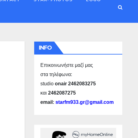
INFO
Επικοινωνήστε μαζί μας
στα τηλέφωνα:
studio
onair 2462083275
και
2462087275
email:
starfm933.gr@gmail.com