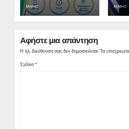
Κοζάνη με τίτλο:
και 
«ΔΙΚΑΙΗ ΜΕΤΑΒΑΣΗ:
θετι
ΜΊΜΗΣ
ΜΊΜΗΣ
Νέες προοπτικές για
τις περιοχές
απολιγνιτοποίησης»
Αφήστε μια απάντηση
Η ηλ. διεύθυνση σας δεν δημοσιεύεται.
Τα υποχρεωτι
Σχόλιο
*