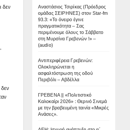
ι δεν
Αναστάσιος Τσιρίκας (Πρόεδρος
ομάδας ΣΕΙΡΗΝΕΣ) στον Star-fm
93.3: «Το όνειρο έγινε
πραγματικότητα – Σας
περιμένουμε όλους το Σάββατο
στη Μυρσίνα Γρεβενών !» –
(audio)
,
Αντιπεριφέρεια Γρεβενών:
Ολοκληρώνεται η
ασφαλτόστρωση της οδού
Περιβόλι – Αβδέλλα
 δεν
ΓΡΕΒΕΝΑ || «Πολιτιστικό
ταν
Καλοκαίρι 2026» : Θερινό Σινεμά
με την βραβευμένη ταινία «Μικρές
Ανάσες».
ΔΕΗ: Ισχυρή ανάπτυξη στο α΄