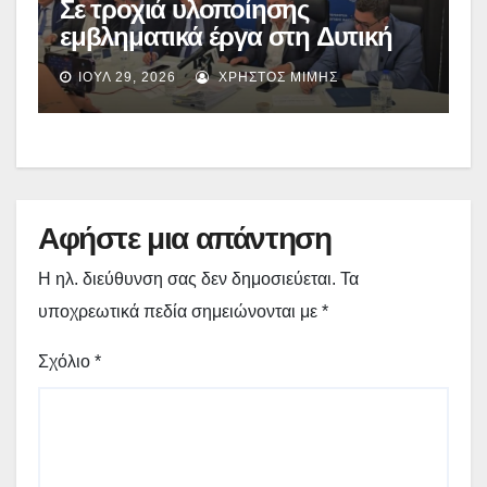
Σε τροχιά υλοποίησης
εμβληματικά έργα στη Δυτική
Μακεδονία: Ο απολογισμός του
ΙΟΎΛ 29, 2026
ΧΡΉΣΤΟΣ ΜΊΜΗΣ
Γιώργου Αμανατίδη μετά την
κυβερνητική περιοδεία –
(video)
Αφήστε μια απάντηση
Η ηλ. διεύθυνση σας δεν δημοσιεύεται.
Τα
υποχρεωτικά πεδία σημειώνονται με
*
Σχόλιο
*