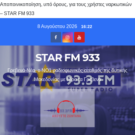
Αποποινικοποίηση, υπό όρους, για τους χρήστες ναρκωτικών
– STAR FM 933
Skip
8 Αυγούστου 2026
16:22
to
content
STAR FM 933
Γρεβενά-Νέα- ο ΝΟ1 ραδιοφωνικός σταθμός της δυτικής
Μακεδονίας με έδρα τα Γρεβενα