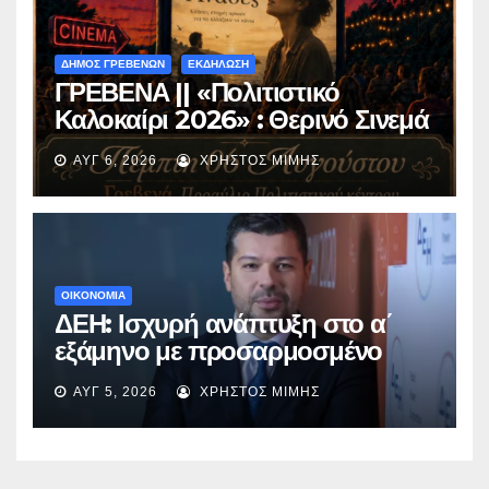
ΔΗΜΟΣ ΓΡΕΒΕΝΩΝ
ΕΚΔΗΛΩΣΗ
ΓΡΕΒΕΝΑ || «Πολιτιστικό
Καλοκαίρι 2026» : Θερινό Σινεμά
με την βραβευμένη ταινία
ΑΥΓ 6, 2026
ΧΡΉΣΤΟΣ ΜΊΜΗΣ
«Μικρές Ανάσες».
ΟΙΚΟΝΟΜΙΑ
ΔΕΗ: Ισχυρή ανάπτυξη στο α΄
εξάμηνο με προσαρμοσμένο
EBITDA στα €1,2 δισ.
ΑΥΓ 5, 2026
ΧΡΉΣΤΟΣ ΜΊΜΗΣ