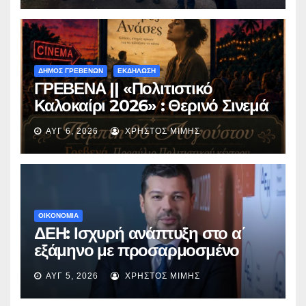
ΔΗΜΟΣ ΓΡΕΒΕΝΩΝ
ΕΚΔΗΛΩΣΗ
ΓΡΕΒΕΝΑ || «Πολιτιστικό
Καλοκαίρι 2026» : Θερινό Σινεμά
με την βραβευμένη ταινία
ΑΥΓ 6, 2026
ΧΡΉΣΤΟΣ ΜΊΜΗΣ
«Μικρές Ανάσες».
ΟΙΚΟΝΟΜΙΑ
ΔΕΗ: Ισχυρή ανάπτυξη στο α΄
εξάμηνο με προσαρμοσμένο
EBITDA στα €1,2 δισ.
ΑΥΓ 5, 2026
ΧΡΉΣΤΟΣ ΜΊΜΗΣ