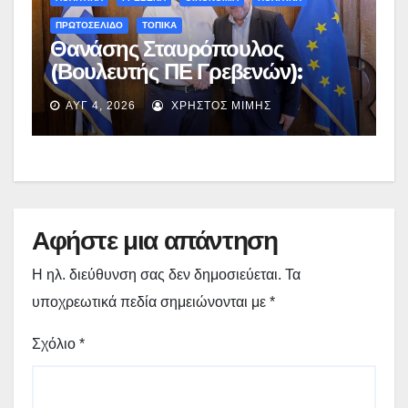
ΠΡΩΤΟΣΕΛΙΔΟ
ΤΟΠΙΚΑ
Θανάσης Σταυρόπουλος
(Βουλευτής ΠΕ Γρεβενών):
Έκτακτη χρηματοδότηση
ΑΥΓ 4, 2026
ΧΡΉΣΤΟΣ ΜΊΜΗΣ
400.000€ για επιπλέον
εργασίες στο Δημοτικό Στάδιο
Γρεβενών «Μίλτος Τεντόγλου»
Αφήστε μια απάντηση
Η ηλ. διεύθυνση σας δεν δημοσιεύεται.
Τα
υποχρεωτικά πεδία σημειώνονται με
*
Σχόλιο
*