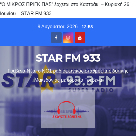
“Ο ΜΙΚΡΟΣ ΠΡΙΓΚΙΠΑΣ” έρχεται στο Καστράκι – Κυριακή 26
Ιουνίου – STAR FM 933
Skip
9 Αυγούστου 2026
12:58
to
content
STAR FM 933
Γρεβενά-Νέα- ο ΝΟ1 ραδιοφωνικός σταθμός της δυτικής
Μακεδονίας με έδρα τα Γρεβενα