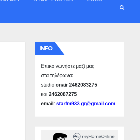
INFO
Επικοινωνήστε μαζί μας
στα τηλέφωνα:
studio
onair 2462083275
και
2462087275
email:
starfm933.gr@gmail.com