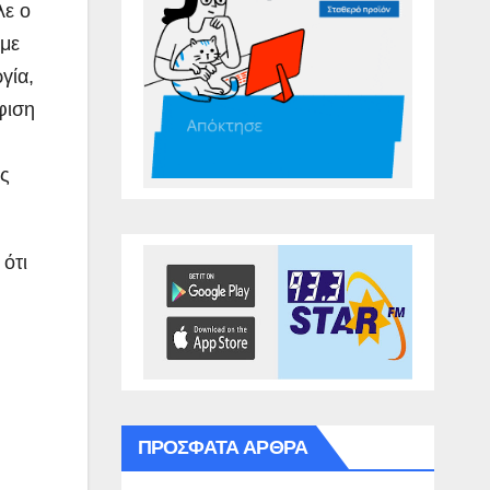
λε ο
με
γία,
φιση
ας
ότι
ΠΡΌΣΦΑΤΑ ΆΡΘΡΑ