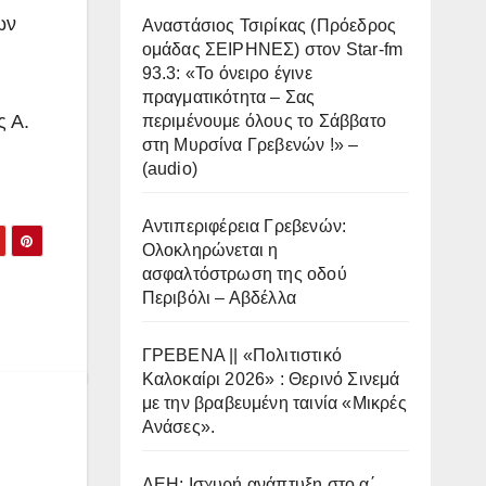
ων
Αναστάσιος Τσιρίκας (Πρόεδρος
ομάδας ΣΕΙΡΗΝΕΣ) στον Star-fm
93.3: «Το όνειρο έγινε
πραγματικότητα – Σας
ς Α.
περιμένουμε όλους το Σάββατο
στη Μυρσίνα Γρεβενών !» –
(audio)
Αντιπεριφέρεια Γρεβενών:
Ολοκληρώνεται η
ασφαλτόστρωση της οδού
Περιβόλι – Αβδέλλα
ΓΡΕΒΕΝΑ || «Πολιτιστικό
Καλοκαίρι 2026» : Θερινό Σινεμά
με την βραβευμένη ταινία «Μικρές
Ανάσες».
ΔΕΗ: Ισχυρή ανάπτυξη στο α΄