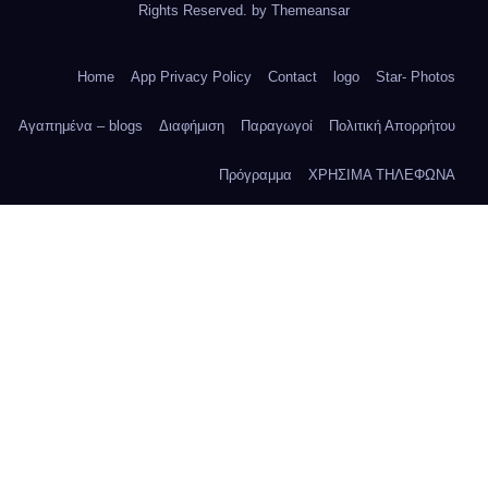
Rights Reserved. by
Themeansar
Home
App Privacy Policy
Contact
logo
Star- Photos
Αγαπημένα – blogs
Διαφήμιση
Παραγωγοί
Πολιτική Απορρήτου
Πρόγραμμα
ΧΡΗΣΙΜΑ ΤΗΛΕΦΩΝΑ