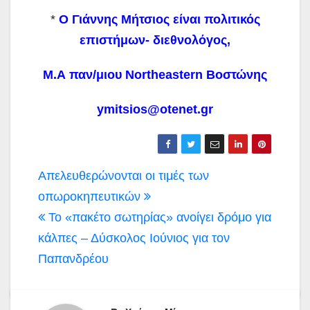
*
O Γιάννης Μήτσιος είναι πολιτικός
επιστήμων- διεθνολόγος,
Μ.Α παν/μιου Northeastern Βοστώνης
ymitsios@otenet.gr
Πλοήγηση
Απελευθερώνονται οι τιμές των
άρθρων
οπωροκηπευτικών
Το «πακέτο σωτηρίας» ανοίγει δρόμο για
κάλπες – Δύσκολος Ιούνιος για τον
Παπανδρέου