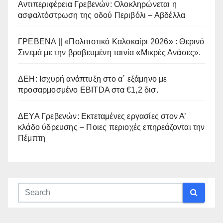
Αντιπεριφέρεια Γρεβενών: Ολοκληρώνεται η
ασφαλτόστρωση της οδού Περιβόλι – Αβδέλλα
ΓΡΕΒΕΝΑ || «Πολιτιστικό Καλοκαίρι 2026» : Θερινό
Σινεμά με την βραβευμένη ταινία «Μικρές Ανάσες».
ΔΕΗ: Ισχυρή ανάπτυξη στο α΄ εξάμηνο με
προσαρμοσμένο EBITDA στα €1,2 δισ.
ΔΕΥΑ Γρεβενών: Εκτεταμένες εργασίες στον Α’
κλάδο ύδρευσης – Ποιες περιοχές επηρεάζονται την
Πέμπτη