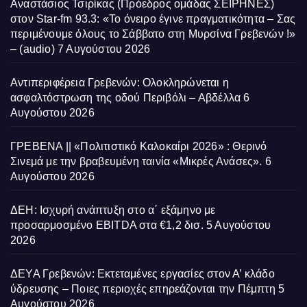
Αναστάσιος Τσιρίκας (Πρόεδρος ομάδας ΣΕΙΡΗΝΕΣ)
στον Star-fm 93.3: «Το όνειρο έγινε πραγματικότητα – Σας
περιμένουμε όλους το Σάββατο στη Μυρσίνα Γρεβενών !»
– (audio)
7 Αυγούστου 2026
Αντιπεριφέρεια Γρεβενών: Ολοκληρώνεται η
ασφαλτόστρωση της οδού Περιβόλι – Αβδέλλα
6
Αυγούστου 2026
ΓΡΕΒΕΝΑ || «Πολιτιστικό Καλοκαίρι 2026» : Θερινό
Σινεμά με την βραβευμένη ταινία «Μικρές Ανάσες».
6
Αυγούστου 2026
ΔΕΗ: Ισχυρή ανάπτυξη στο α΄ εξάμηνο με
προσαρμοσμένο EBITDA στα €1,2 δισ.
5 Αυγούστου
2026
ΔΕΥΑ Γρεβενών: Εκτεταμένες εργασίες στον Α’ κλάδο
ύδρευσης – Ποιες περιοχές επηρεάζονται την Πέμπτη
5
Αυγούστου 2026