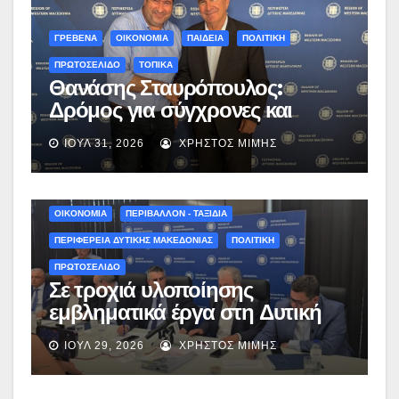
ΓΡΕΒΕΝΑ
ΟΙΚΟΝΟΜΙΑ
ΠΑΙΔΕΙΑ
ΠΟΛΙΤΙΚΗ
ΠΡΩΤΟΣΕΛΙΔΟ
ΤΟΠΙΚΑ
Θανάσης Σταυρόπουλος:
Δρόμος για σύγχρονες και
«πράσινες» σχολικές αυλές στα
ΙΟΎΛ 31, 2026
ΧΡΉΣΤΟΣ ΜΊΜΗΣ
Γρεβενά μετά από συζήτηση με
τον Αναπληρωτή Υπουργό
Εθνικής Οικονομίας και
Οικονομικών, Νίκο Παπαθανάση
ΟΙΚΟΝΟΜΙΑ
ΠΕΡΙΒΑΛΛΟΝ - ΤΑΞΙΔΙΑ
ΠΕΡΙΦΕΡΕΙΑ ΔΥΤΙΚΗΣ ΜΑΚΕΔΟΝΙΑΣ
ΠΟΛΙΤΙΚΗ
ΠΡΩΤΟΣΕΛΙΔΟ
Σε τροχιά υλοποίησης
εμβληματικά έργα στη Δυτική
Μακεδονία: Ο απολογισμός του
ΙΟΎΛ 29, 2026
ΧΡΉΣΤΟΣ ΜΊΜΗΣ
Γιώργου Αμανατίδη μετά την
κυβερνητική περιοδεία –