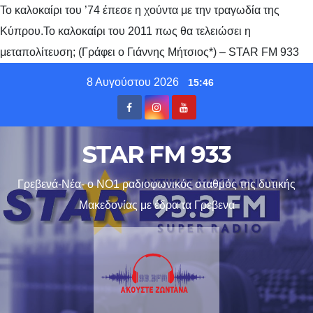
Το καλοκαίρι του ’74 έπεσε η χούντα με την τραγωδία της
Κύπρου.Το καλοκαίρι του 2011 πως θα τελειώσει η
μεταπολίτευση; (Γράφει ο Γιάννης Μήτσιος*) – STAR FM 933
Skip
8 Αυγούστου 2026
15:46
to
content
STAR FM 933
Γρεβενά-Νέα- ο ΝΟ1 ραδιοφωνικός σταθμός της δυτικής
Μακεδονίας με έδρα τα Γρεβενα