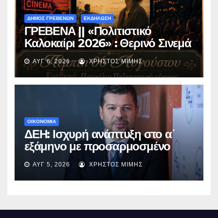
ΔΗΜΟΣ ΓΡΕΒΕΝΩΝ
ΕΚΔΗΛΩΣΗ
ΓΡΕΒΕΝΑ || «Πολιτιστικό
Καλοκαίρι 2026» : Θερινό Σινεμά
με την βραβευμένη ταινία
ΑΥΓ 6, 2026
ΧΡΉΣΤΟΣ ΜΊΜΗΣ
«Μικρές Ανάσες».
ΟΙΚΟΝΟΜΙΑ
ΔΕΗ: Ισχυρή ανάπτυξη στο α΄
εξάμηνο με προσαρμοσμένο
EBITDA στα €1,2 δισ.
ΑΥΓ 5, 2026
ΧΡΉΣΤΟΣ ΜΊΜΗΣ