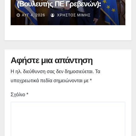
(Βουλευτής ΠΕ Γρεβενών):
Έκτακτη χρηματοδότηση
ΑΥΓ 4, 2026
ΧΡΉΣΤΟΣ ΜΊΜΗΣ
400.000€ για επιπλέον
εργασίες στο Δημοτικό Στάδιο
Γρεβενών «Μίλτος Τεντόγλου»
Αφήστε μια απάντηση
Η ηλ. διεύθυνση σας δεν δημοσιεύεται.
Τα
υποχρεωτικά πεδία σημειώνονται με
*
Σχόλιο
*