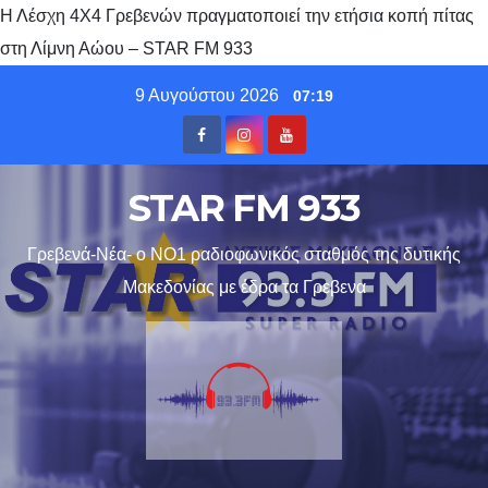
Η Λέσχη 4Χ4 Γρεβενών πραγματοποιεί την ετήσια κοπή πίτας
στη Λίμνη Αώου – STAR FM 933
Skip
9 Αυγούστου 2026
07:19
to
content
STAR FM 933
Γρεβενά-Νέα- ο ΝΟ1 ραδιοφωνικός σταθμός της δυτικής
Μακεδονίας με έδρα τα Γρεβενα