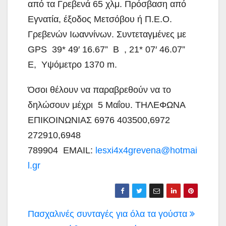
από τα Γρεβενά 65 χλμ. Πρόσβαση από
Εγνατία, έξοδος Μετσόβου ή Π.Ε.Ο.
Γρεβενών Ιωαννίνων. Συντεταγμένες με
GPS 39* 49′ 16.67” B , 21* 07′ 46.07”
E, Υψόμετρο 1370 m.
Όσοι θέλουν να παραβρεθούν να το
δηλώσουν μέχρι 5 Μαΐου. ΤΗΛΕΦΩΝΑ
ΕΠΙΚΟΙΝΩΝΙΑΣ 6976 403500,6972
272910,6948
789904 EMAIL:
lesxi4x4grevena@hotmai
l.gr
Πλοήγηση
Πασχαλινές συνταγές για όλα τα γούστα