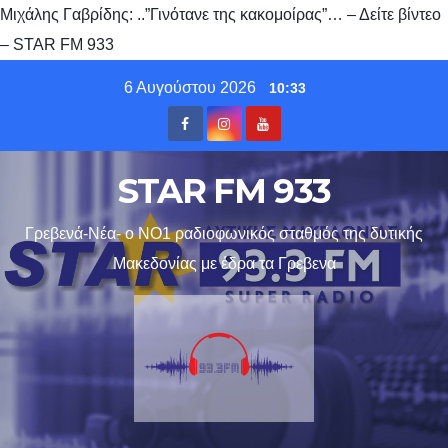
Μιχάλης Γαβρίδης: ..”Γινότανε της κακομοίρας”… – Δείτε βίντεο
– STAR FM 933
Skip
6 Αυγούστου 2026
10:33
to
content
STAR FM 933
Γρεβενά-Νέα- ο ΝΟ1 ραδιοφωνικός σταθμός της δυτικής
Μακεδονίας με έδρα τα Γρεβενα