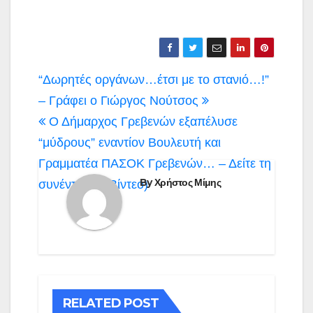
Πλοήγηση
“Δωρητές οργάνων…έτσι με το στανιό…!”
άρθρων
– Γράφει ο Γιώργος Νούτσος
Ο Δήμαρχος Γρεβενών εξαπέλυσε
“μύδρους” εναντίον Βουλευτή και
Γραμματέα ΠΑΣΟΚ Γρεβενών… – Δείτε τη
By
Χρήστος Μίμης
συνέντευξη (Βίντεο)
RELATED POST