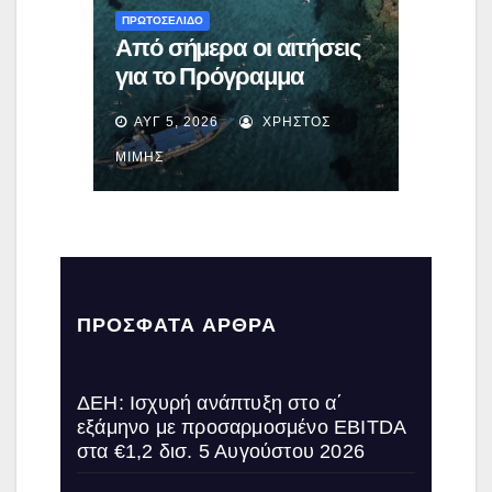
ΠΡΩΤΟΣΕΛΙΔΟ
Από σήμερα οι αιτήσεις
για το Πρόγραμμα
«Τουρισμός για Όλους
ΑΥΓ 5, 2026
ΧΡΉΣΤΟΣ
2026-2027» – Πότε
λήγει η προσθεσμία
ΜΊΜΗΣ
ΠΡΌΣΦΑΤΑ ΆΡΘΡΑ
ΔΕΗ: Ισχυρή ανάπτυξη στο α΄
εξάμηνο με προσαρμοσμένο EBITDA
στα €1,2 δισ.
5 Αυγούστου 2026