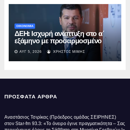
ΟΙΚΟΝΟΜΙΑ
ΔΕΗ: Ισχυρή ανάπτυξη στο α΄
εξάμηνο με προσαρμοσμένο
EBITDA στα €1,2 δισ.
ΑΥΓ 5, 2026
ΧΡΉΣΤΟΣ ΜΊΜΗΣ
ΠΡΌΣΦΑΤΑ ΆΡΘΡΑ
Αναστάσιος Τσιρίκας (Πρόεδρος ομάδας ΣΕΙΡΗΝΕΣ)
στον Star-fm 93.3: «Το όνειρο έγινε πραγματικότητα – Σας
περιμένουμε όλους το Σάββατο στη Μυρσίνα Γρεβενών !»