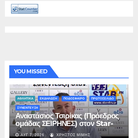
YOU MISSED
ΑΘΛΗΤΙΚΑ
ΕΚΔΗΛΩΣΗ
ΠΟΔΟΣΦΑΙΡΟ
ΠΡΩΤΟΣΕΛΙΔΟ
ΣΥΝΕΝΤΕΥΞΗ
Αναστάσιος Τσιρίκας (Πρόεδρος
ομάδας ΣΕΙΡΗΝΕΣ) στον Star-
fm 93.3: «Το όνειρο έγινε
ΑΥΓ 7, 2026
ΧΡΉΣΤΟΣ ΜΊΜΗΣ