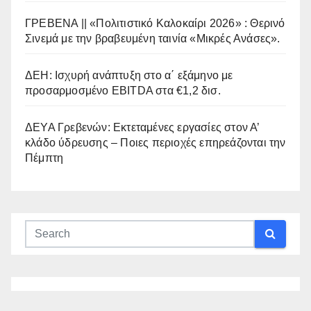
ΓΡΕΒΕΝΑ || «Πολιτιστικό Καλοκαίρι 2026» : Θερινό
Σινεμά με την βραβευμένη ταινία «Μικρές Ανάσες».
ΔΕΗ: Ισχυρή ανάπτυξη στο α΄ εξάμηνο με
προσαρμοσμένο EBITDA στα €1,2 δισ.
ΔΕΥΑ Γρεβενών: Εκτεταμένες εργασίες στον Α’
κλάδο ύδρευσης – Ποιες περιοχές επηρεάζονται την
Πέμπτη