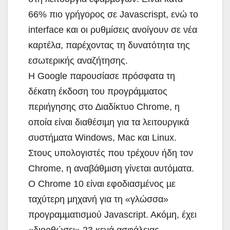
66% πιο γρήγορος σε Javascrispt, ενώ το
interface και οι ρυθµίσεις ανοίγουν σε νέα
καρτέλα, παρέχοντας τη δυνατότητα της
εσωτερικής αναζήτησης.
Η Google παρουσίασε πρόσφατα τη
δέκατη έκδοση του προγράµµατος
περιήγησης στο ∆ιαδίκτυο Chrome, η
οποία είναι διαθέσιµη για τα λειτουργικά
συστήµατα Windows, Mac και Linux.
Στους υπολογιστές που τρέχουν ήδη τον
Chrome, η αναβάθµιση γίνεται αυτόµατα.
Ο Chrome 10 είναι εφοδιασµένος µε
ταχύτερη µηχανή για τη «γλώσσα»
προγραµµατισµού Javascript. Aκόµη, έχει
«διορθώσει» 23 κενά ασφάλειας.