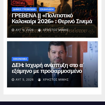
ΔΗΜΟΣ ΓΡΕΒΕΝΩΝ
ΕΚΔΗΛΩΣΗ
ΓΡΕΒΕΝΑ || «Πολιτιστικό
Καλοκαίρι 2026» : Θερινό Σινεμά
με την βραβευμένη ταινία
ΑΥΓ 6, 2026
ΧΡΉΣΤΟΣ ΜΊΜΗΣ
«Μικρές Ανάσες».
ΟΙΚΟΝΟΜΙΑ
ΔΕΗ: Ισχυρή ανάπτυξη στο α΄
εξάμηνο με προσαρμοσμένο
EBITDA στα €1,2 δισ.
ΑΥΓ 5, 2026
ΧΡΉΣΤΟΣ ΜΊΜΗΣ