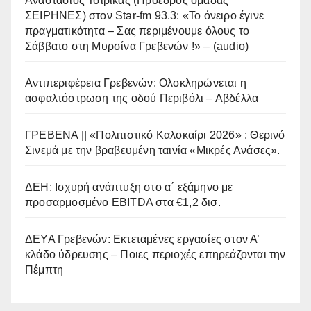
Αναστάσιος Τσιρίκας (Πρόεδρος ομάδας
ΣΕΙΡΗΝΕΣ) στον Star-fm 93.3: «Το όνειρο έγινε
πραγματικότητα – Σας περιμένουμε όλους το
Σάββατο στη Μυρσίνα Γρεβενών !» – (audio)
Αντιπεριφέρεια Γρεβενών: Ολοκληρώνεται η
ασφαλτόστρωση της οδού Περιβόλι – Αβδέλλα
ΓΡΕΒΕΝΑ || «Πολιτιστικό Καλοκαίρι 2026» : Θερινό
Σινεμά με την βραβευμένη ταινία «Μικρές Ανάσες».
ΔΕΗ: Ισχυρή ανάπτυξη στο α΄ εξάμηνο με
προσαρμοσμένο EBITDA στα €1,2 δισ.
ΔΕΥΑ Γρεβενών: Εκτεταμένες εργασίες στον Α’
κλάδο ύδρευσης – Ποιες περιοχές επηρεάζονται την
Πέμπτη