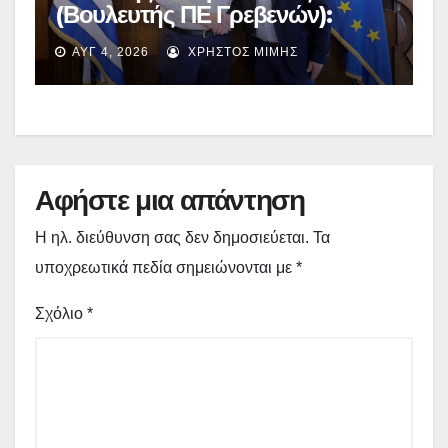
(Βουλευτής ΠΕ Γρεβενών):
Έκτακτη χρηματοδότηση
ΑΥΓ 4, 2026
ΧΡΉΣΤΟΣ ΜΊΜΗΣ
400.000€ για επιπλέον
εργασίες στο Δημοτικό Στάδιο
Γρεβενών «Μίλτος Τεντόγλου»
Αφήστε μια απάντηση
Η ηλ. διεύθυνση σας δεν δημοσιεύεται.
Τα
υποχρεωτικά πεδία σημειώνονται με
*
Σχόλιο
*