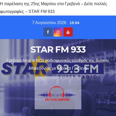
Η παρέλαση της 25ης Μαρτίου στα Γρεβενά – Δείτε πολλές
φωτογραφίες – STAR FM 933
Skip
7 Αυγούστου 2026
15:04
to
content
STAR FM 933
Γρεβενά-Νέα- ο ΝΟ1 ραδιοφωνικός σταθμός της δυτικής
Μακεδονίας με έδρα τα Γρεβενα