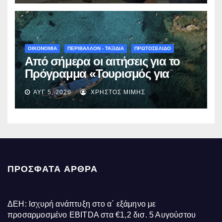
γίνεται πράξη με εξασφαλισμένη
χρηματοδότηση»
ΟΙΚΟΝΟΜΙΑ
ΠΕΡΙΒΑΛΛΟΝ - ΤΑΞΙΔΙΑ
ΠΡΩΤΟΣΕΛΙΔΟ
Από σήμερα οι αιτήσεις για το
Πρόγραμμα «Τουρισμός για
Όλους 2026-2027» – Πότε λήγει
ΑΥΓ 5, 2026
ΧΡΉΣΤΟΣ ΜΊΜΗΣ
η προσθεσμία
ΠΡΌΣΦΑΤΑ ΆΡΘΡΑ
ΔΕΗ: Ισχυρή ανάπτυξη στο α΄ εξάμηνο με
προσαρμοσμένο EBITDA στα €1,2 δισ.
5 Αυγούστου