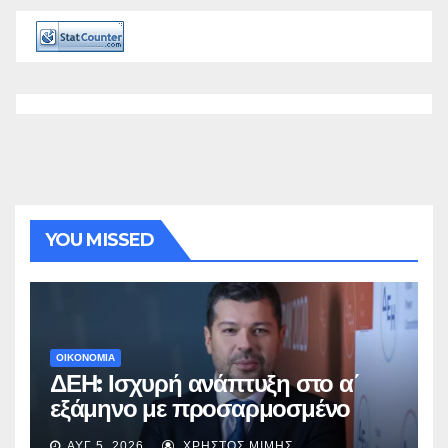
YOU MISSED
ΟΙΚΟΝΟΜΙΑ
ΔΕΗ: Ισχυρή ανάπτυξη στο α΄
εξάμηνο με προσαρμοσμένο
EBITDA στα €1,2 δισ.
ΑΥΓ 5, 2026
ΧΡΉΣΤΟΣ ΜΊΜΗΣ