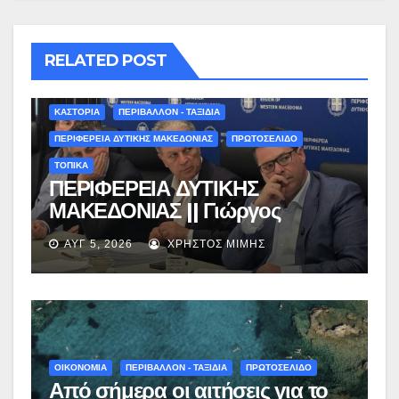
RELATED POST
ΚΑΣΤΟΡΙΑ
ΠΕΡΙΒΑΛΛΟΝ - ΤΑΞΙΔΙΑ
ΠΕΡΙΦΕΡΕΙΑ ΔΥΤΙΚΗΣ ΜΑΚΕΔΟΝΙΑΣ
ΠΡΩΤΟΣΕΛΙΔΟ
ΤΟΠΙΚΑ
ΠΕΡΙΦΕΡΕΙΑ ΔΥΤΙΚΗΣ
ΜΑΚΕΔΟΝΙΑΣ || Γιώργος
Αμανατίδης για Φράγμα
ΑΥΓ 5, 2026
ΧΡΉΣΤΟΣ ΜΊΜΗΣ
Νεστορίου: «Η δέσμευσή μας
γίνεται πράξη με εξασφαλισμένη
χρηματοδότηση»
ΟΙΚΟΝΟΜΙΑ
ΠΕΡΙΒΑΛΛΟΝ - ΤΑΞΙΔΙΑ
ΠΡΩΤΟΣΕΛΙΔΟ
Από σήμερα οι αιτήσεις για το