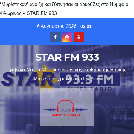
“Μυρίστηκαν” άνοιξη και ξύπνησαν οι αρκούδες στο Νυμφαίο
Φλώρινας – STAR FM 933
Skip
6 Αυγούστου 2026
05:01
to
content
STAR FM 933
Γρεβενά-Νέα- ο ΝΟ1 ραδιοφωνικός σταθμός της δυτικής
Μακεδονίας με έδρα τα Γρεβενα