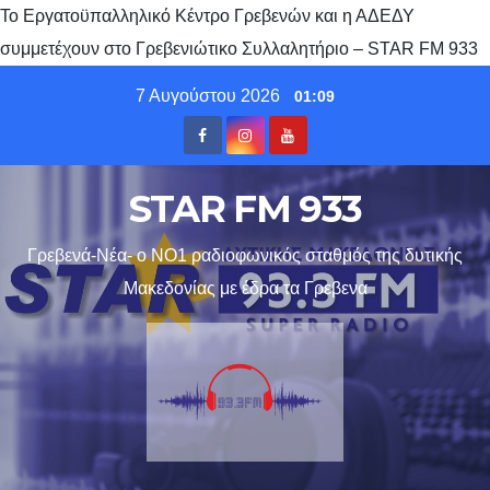
Το Εργατοϋπαλληλικό Κέντρο Γρεβενών και η ΑΔΕΔΥ
συμμετέχουν στο Γρεβενιώτικο Συλλαλητήριο – STAR FM 933
Skip
7 Αυγούστου 2026
01:09
to
content
STAR FM 933
Γρεβενά-Νέα- ο ΝΟ1 ραδιοφωνικός σταθμός της δυτικής
Μακεδονίας με έδρα τα Γρεβενα