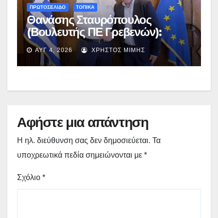
ΠΡΩΤΟΣΕΛΙΔΟ
ΤΟΠΙΚΑ
Θανάσης Σταυρόπουλος
(Βουλευτής ΠΕ Γρεβενών):
Έκτακτη χρηματοδότηση
ΑΥΓ 4, 2026
ΧΡΉΣΤΟΣ ΜΊΜΗΣ
400.000€ για επιπλέον
εργασίες στο Δημοτικό Στάδιο
Γρεβενών «Μίλτος Τεντόγλου»
Αφήστε μια απάντηση
Η ηλ. διεύθυνση σας δεν δημοσιεύεται.
Τα
υποχρεωτικά πεδία σημειώνονται με
*
Σχόλιο
*