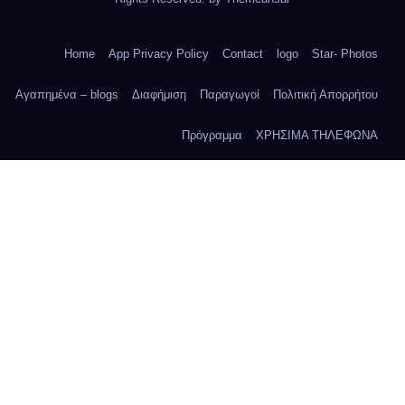
Home
App Privacy Policy
Contact
logo
Star- Photos
Αγαπημένα – blogs
Διαφήμιση
Παραγωγοί
Πολιτική Απορρήτου
Πρόγραμμα
ΧΡΗΣΙΜΑ ΤΗΛΕΦΩΝΑ