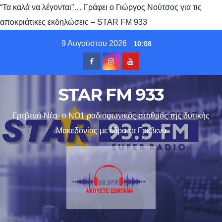
“Τα καλά να λέγονται”… Γράφει ο Γιώργος Νούτσος για τις
αποκριάτικες εκδηλώσεις – STAR FM 933
Skip
9 Αυγούστου 2026
10:08
to
content
STAR FM 933
Γρεβενά-Νέα- ο ΝΟ1 ραδιοφωνικός σταθμός της δυτικής
Μακεδονίας με έδρα τα Γρεβενα