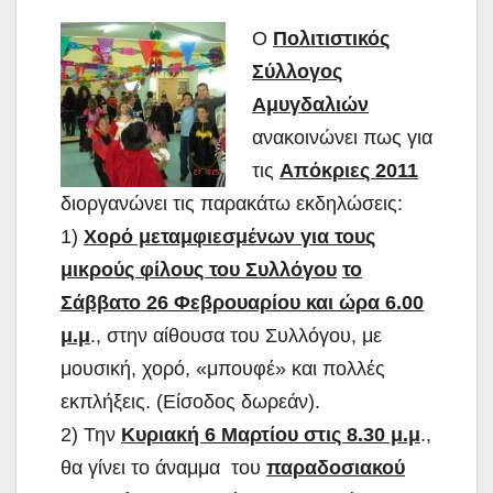
Ο
Πολιτιστικός
Σύλλογος
Αμυγδαλιών
ανακοινώνει πως για
τις
Απόκριες 2011
διοργανώνει τις παρακάτω εκδηλώσεις:
1)
Χορό μεταμφιεσμένων για τους
μικρούς φίλους του Συλλόγου
το
Σάββατο 26 Φεβρουαρίου και ώρα 6.00
μ.μ
., στην αίθουσα του Συλλόγου, με
μουσική, χορό, «μπουφέ» και πολλές
εκπλήξεις. (Είσοδος δωρεάν).
2) Την
Κυριακή 6 Μαρτίου στις 8.30 μ.μ
.,
θα γίνει το άναμμα του
παραδοσιακού