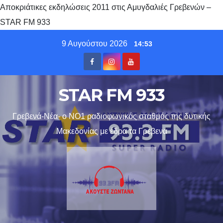
Αποκριάτικες εκδηλώσεις 2011 στις Αμυγδαλιές Γρεβενών –
STAR FM 933
Skip
9 Αυγούστου 2026
14:53
to
content
STAR FM 933
Γρεβενά-Νέα- ο ΝΟ1 ραδιοφωνικός σταθμός της δυτικής
Μακεδονίας με έδρα τα Γρεβενα