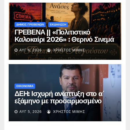
ΔΗΜΟΣ ΓΡΕΒΕΝΩΝ
ΕΚΔΗΛΩΣΗ
ΓΡΕΒΕΝΑ || «Πολιτιστικό
Καλοκαίρι 2026» : Θερινό Σινεμά
με την βραβευμένη ταινία
ΑΥΓ 6, 2026
ΧΡΉΣΤΟΣ ΜΊΜΗΣ
«Μικρές Ανάσες».
ΟΙΚΟΝΟΜΙΑ
ΔΕΗ: Ισχυρή ανάπτυξη στο α΄
εξάμηνο με προσαρμοσμένο
EBITDA στα €1,2 δισ.
ΑΥΓ 5, 2026
ΧΡΉΣΤΟΣ ΜΊΜΗΣ