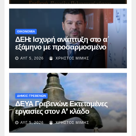
ΟΙΚΟΝΟΜΙΑ
ΔΕΗ: Ισχυρή ανάπτυξη στο α΄
εξάμηνο με προσαρμοσμένο
EBITDA στα €1,2 δισ.
ΑΥΓ 5, 2026
ΧΡΉΣΤΟΣ ΜΊΜΗΣ
ΔΗΜΟΣ ΓΡΕΒΕΝΩΝ
ΔΕΥΑ Γρεβενών: Εκτεταμένες
εργασίες στον Α’ κλάδο
ύδρευσης – Ποιες περιοχές
ΑΥΓ 5, 2026
ΧΡΉΣΤΟΣ ΜΊΜΗΣ
επηρεάζονται την Πέμπτη