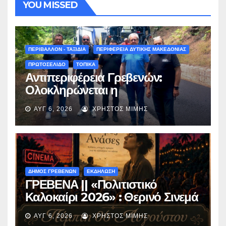
YOU MISSED
ΠΕΡΙΒΑΛΛΟΝ - ΤΑΞΙΔΙΑ
ΠΕΡΙΦΕΡΕΙΑ ΔΥΤΙΚΗΣ ΜΑΚΕΔΟΝΙΑΣ
ΠΡΩΤΟΣΕΛΙΔΟ
ΤΟΠΙΚΑ
Αντιπεριφέρεια Γρεβενών:
Ολοκληρώνεται η
ασφαλτόστρωση της οδού
ΑΥΓ 6, 2026
ΧΡΉΣΤΟΣ ΜΊΜΗΣ
Περιβόλι – Αβδέλλα
ΔΗΜΟΣ ΓΡΕΒΕΝΩΝ
ΕΚΔΗΛΩΣΗ
ΓΡΕΒΕΝΑ || «Πολιτιστικό
Καλοκαίρι 2026» : Θερινό Σινεμά
με την βραβευμένη ταινία
ΑΥΓ 6, 2026
ΧΡΉΣΤΟΣ ΜΊΜΗΣ
«Μικρές Ανάσες».